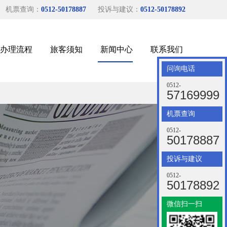
机票查询：
0512-50178887
投诉与建议：
0512-50178892
办理流程
旅客须知
新闻中心
联系我们
问询电话
0512-
57169999
机票查询
0512-
50178887
投诉与建议
0512-
50178892
微信扫一扫