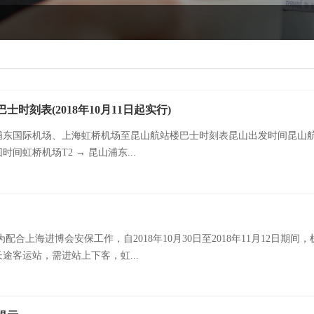
士时刻表(2018年10月11日起实行)
浦东国际机场、上海虹桥机场至昆山航站楼巴士时刻表昆山出发时间昆山
时间虹桥机场T2 → 昆山浦东...
为配合上海进博会安保工作，自2018年10月30日至2018年11月12日期
途客运站，需进站上下客，虹...