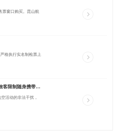
售票窗口购买。昆山航
，严格执行实名制检票上
中国民用航空局《民航旅客禁止随身携带和托运物品目录》和《民航旅客限制随身携带或托运物品目录》公告
航空活动的非法干扰，