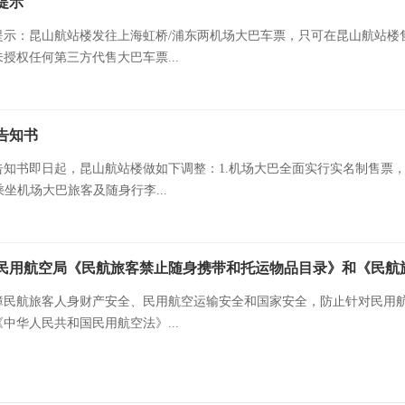
提示
提示：昆山航站楼发往上海虹桥/浦东两机场大巴车票，只可在昆山航站楼
授权任何第三方代售大巴车票...
告知书
告知书即日起，昆山航站楼做如下调整：1.机场大巴全面实行实名制售票
.乘坐机场大巴旅客及随身行李...
障民航旅客人身财产安全、民用航空运输安全和国家安全，防止针对民用
中华人民共和国民用航空法》...