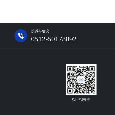
投诉与建议：
0512-50178892
扫一扫关注