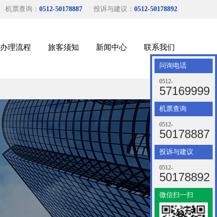
机票查询：
0512-50178887
投诉与建议：
0512-50178892
办理流程
旅客须知
新闻中心
联系我们
问询电话
0512-
57169999
机票查询
0512-
50178887
投诉与建议
0512-
50178892
微信扫一扫