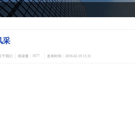
风采
1677
关于我们
阅读量：
发表时间：2019-02-19 13:31