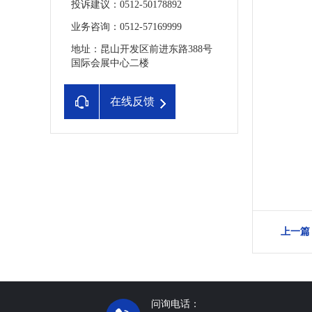
投诉建议：0512-50178892
业务咨询：0512-57169999
地址：昆山开发区前进东路388号
国际会展中心二楼
在线反馈
上一篇
问询电话：