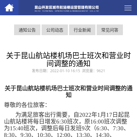
通知公告
公司动态
行业新闻
常见问答
关于昆山航站楼机场巴士班次和营业时
间调整的通知
发布日期：2022-01-10 16:15 浏览量：9621
关于昆山航站楼机场巴士班次和营业时间调整的通
知
尊敬的各位旅客：
为满足旅客出行需要，自
2022年1月17日起昆
山航站楼将每日增发6:30班次，原16:00班次调整
为15:40班次，调整后每日发班9次（6
:30
、
7:30
、
8
:30
、
9
:30
、
10
:30
、
12:00
、
1
3
:
3
0
、
1
4
:
3
0
、