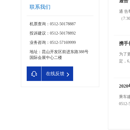
通告
联系我们
通 告
（7:3
机票查询：0512-50178887
投诉建议：0512-50178892
业务咨询：0512-57169999
携手
地址：昆山开发区前进东路388号
为了
国际会展中心二楼
定，6
在线反馈
20
乘车
0512-