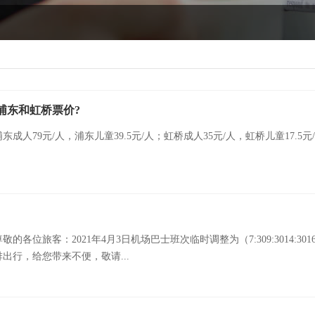
浦东和虹桥票价?
东成人79元/人，浦东儿童39.5元/人；虹桥成人35元/人，虹桥儿童17.5元
敬的各位旅客：2021年4月3日机场巴士班次临时调整为（7:309:3014:30
出行，给您带来不便，敬请...