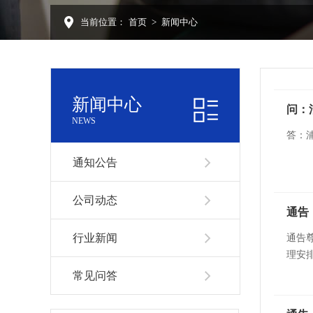
当前位置：
首页
>
新闻中心
新闻中心
问：
NEWS
答：浦
通知公告
公司动态
通告
行业新闻
通告尊
理安排
常见问答