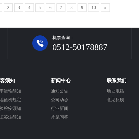
2
3
4
5
6
7
8
9
10
»
机票查询：
0512-50178887
客须知
新闻中心
联系我们
李运输须知
通知公告
地址电话
地值机规定
公司动态
意见反馈
验检疫须知
行业新闻
证签注须知
常见问答