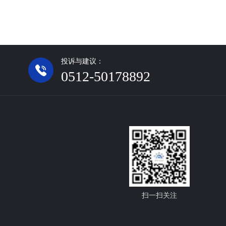
投诉与建议：
0512-50178892
扫一扫关注