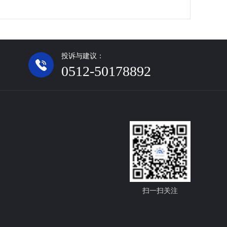
投诉与建议：
0512-50178892
扫一扫关注