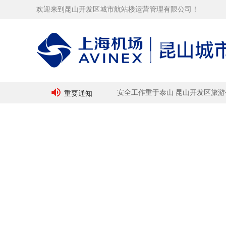
欢迎来到昆山开发区城市航站楼运营管理有限公司！
携手长荣服务升级，做好在昆台商出行
关于昆山航站楼入口恢复的通知
安全工作重于泰山 昆山开发区旅游公
重要通知
通 告
昆山航站楼现已开通以下航空公司远程