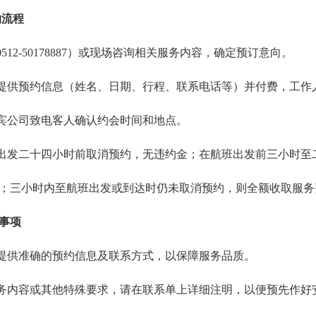
约流程
0512-50178887）或现场咨询相关服务内容，确定预订意向。
场提供预约信息（姓名、日期、行程、联系电话等）并付费，工
贵宾公司致电客人确认约会时间和地点。
班出发二十四小时前取消预约，无违约金；在航班出发前三小时至
；三小时内至航班出发或到达时仍未取消预约，则全额收取服务
事项
须提供准确的预约信息及联系方式，以保障服务品质。
服务内容或其他特殊要求，请在联系单上详细注明，以便预先作好